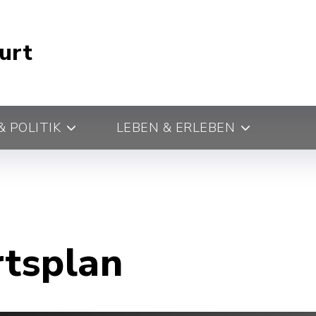
urt
 POLITIK
LEBEN & ERLEBEN
rtsplan