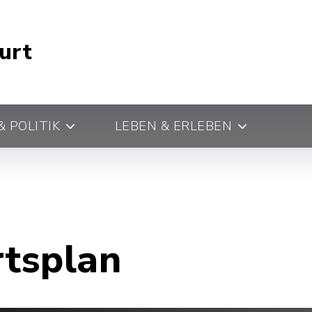
urt
 POLITIK
LEBEN & ERLEBEN
rtsplan