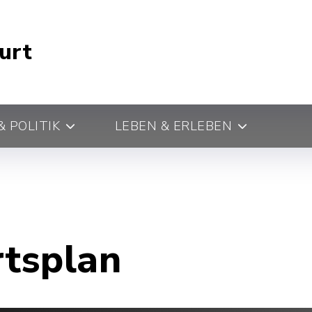
urt
 POLITIK
LEBEN & ERLEBEN
rtsplan