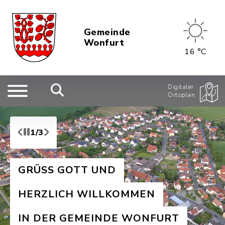
Gemeinde
Wonfurt
16 °C
Digitaler
Ortsplan
1/3
GRÜSS GOTT UND
HERZLICH WILLKOMMEN
IN DER GEMEINDE WONFURT