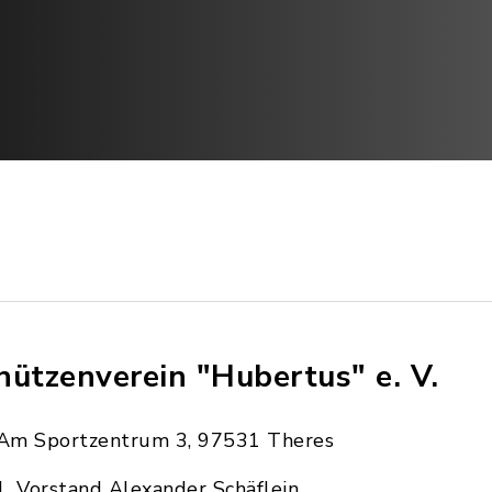
hützenverein "Hubertus" e. V.
Am Sportzentrum 3, 97531 Theres
1. Vorstand Alexander Schäflein