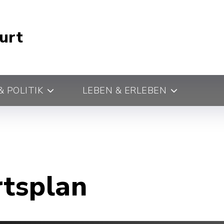
urt
 POLITIK
LEBEN & ERLEBEN
rtsplan