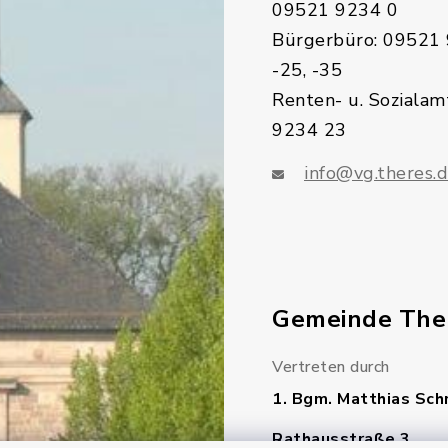
09521 9234 0
Bürgerbüro: 09521 
-25, -35
Renten- u. Sozialam
9234 23
info@vg.theres.
Gemeinde The
Vertreten durch
1. Bgm. Matthias Sch
Rathausstraße 3