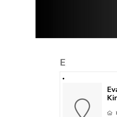
E
Ev
Ki