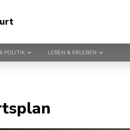
urt
 POLITIK
LEBEN & ERLEBEN
rtsplan