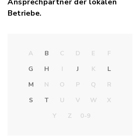
Ansprechpartner der lokalen
Betriebe.
A
B
C
D
E
F
G
H
I
J
K
L
M
N
O
P
Q
R
S
T
U
V
W
X
Y
Z
0-9