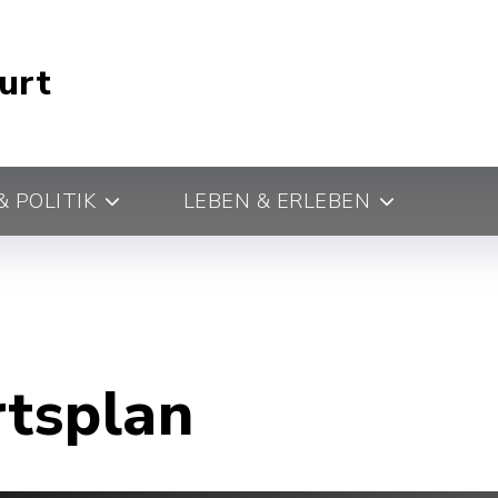
urt
 POLITIK
LEBEN & ERLEBEN
rtsplan