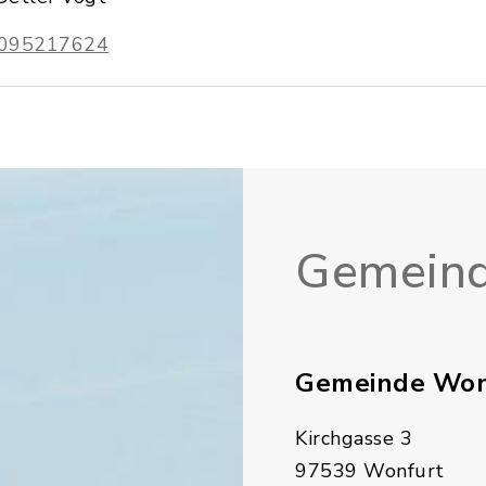
095217624
Gemeind
Gemeinde Won
Kirchgasse 3
97539 Wonfurt