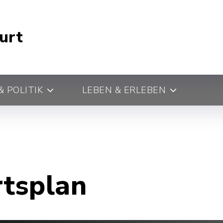
urt
 POLITIK
LEBEN & ERLEBEN
rtsplan