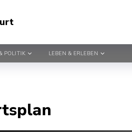
urt
 POLITIK
LEBEN & ERLEBEN
rtsplan