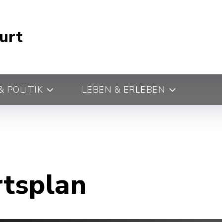
urt
 POLITIK
LEBEN & ERLEBEN
rtsplan