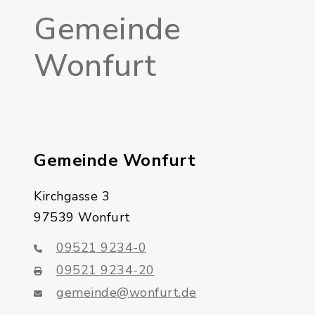
Gemeinde
Wonfurt
In Karte anzeigen
Route planen
Gemeinde Wonfurt
Kirchgasse 3
97539 Wonfurt
09521 9234-0
09521 9234-20
gemeinde@wonfurt.de