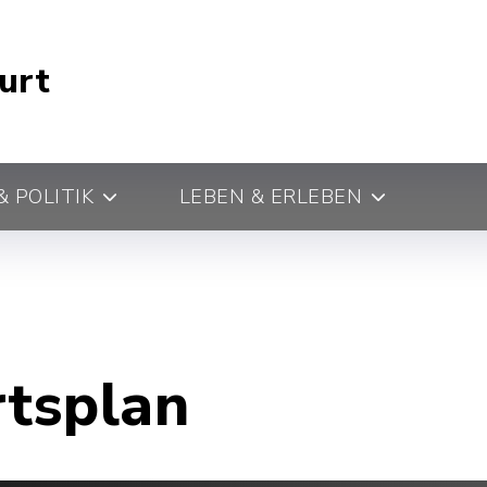
urt
 POLITIK
LEBEN & ERLEBEN
rtsplan