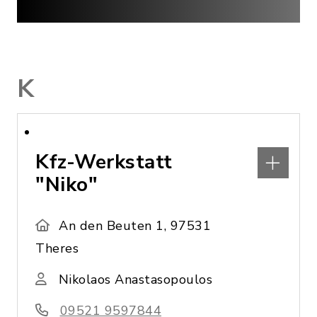
K
Kfz-Werkstatt
"Niko"
An den Beuten 1, 97531
Theres
Nikolaos Anastasopoulos
09521 9597844