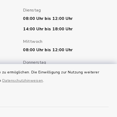
Dienstag
08:00 Uhr bis 12:00 Uhr
14:00 Uhr bis 18:00 Uhr
Mittwoch
08:00 Uhr bis 12:00 Uhr
Donnerstag
geschlossen
 zu ermöglichen. Die Einwilligung zur Nutzung weiterer
en
Datenschutzhinweisen
.
Freitag
07:00 Uhr bis 12:00 Uhr