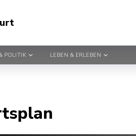
urt
 POLITIK
LEBEN & ERLEBEN
rtsplan