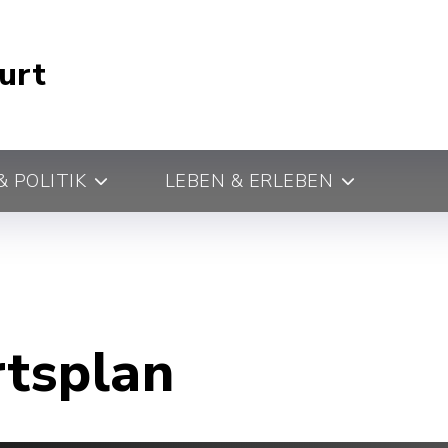
urt
 POLITIK
LEBEN & ERLEBEN
rtsplan