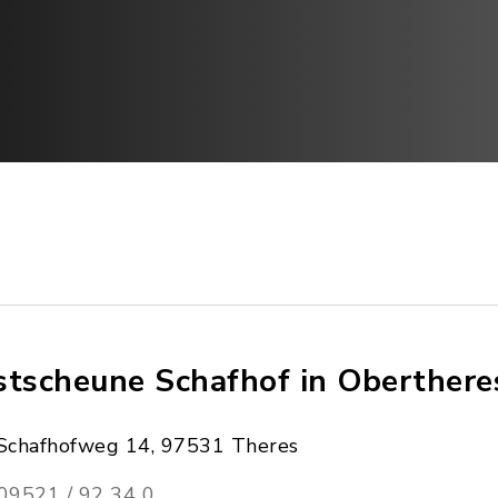
stscheune Schafhof in Oberthere
Schafhofweg 14, 97531 Theres
09521 / 92 34 0