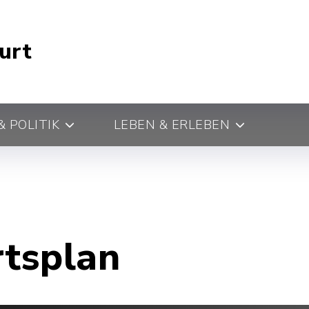
urt
 POLITIK
LEBEN & ERLEBEN
rtsplan