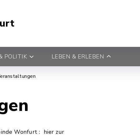
urt
 POLITIK
LEBEN & ERLEBEN
eranstaltungen
ngen
nde Wonfurt : hier zur