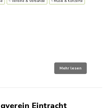
he
Vereine & Verbände
Musik & Konzerte
Mehr lesen
verein Eintracht