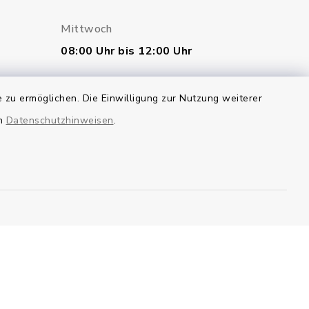
Mittwoch
08:00 Uhr bis 12:00 Uhr
Donnerstag
 zu ermöglichen. Die Einwilligung zur Nutzung weiterer
geschlossen
en
Datenschutzhinweisen
.
Freitag
07:00 Uhr bis 12:00 Uhr
Kontakt
Barrierefreiheit
pressum
Sitemap
en