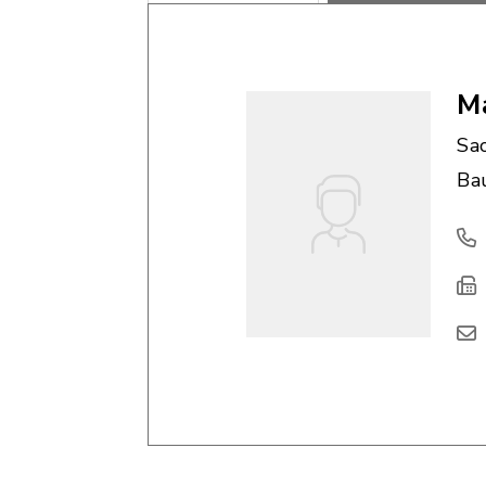
M
Sa
Ba