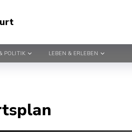
urt
 POLITIK
LEBEN & ERLEBEN
rtsplan