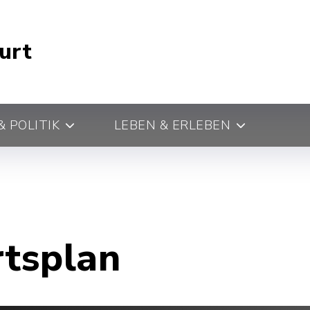
urt
 POLITIK
LEBEN & ERLEBEN
rtsplan