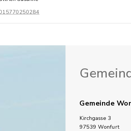
015770250284
Gemeind
Gemeinde Won
Kirchgasse 3
97539 Wonfurt