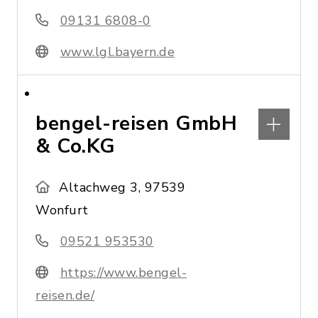
09131 6808-0
www.lgl.bayern.de
bengel-reisen GmbH
& Co.KG
Altachweg 3, 97539
Wonfurt
09521 953530
https://www.bengel-
reisen.de/