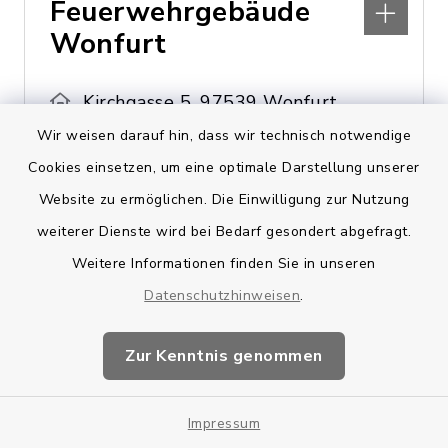
Feuerwehrgebäude
Wonfurt
Kirchgasse 5, 97539 Wonfurt
Wir weisen darauf hin, dass wir technisch notwendige
09521 9234-0
Cookies einsetzen, um eine optimale Darstellung unserer
vg@vg.theres.de
Website zu ermöglichen. Die Einwilligung zur Nutzung
weiterer Dienste wird bei Bedarf gesondert abgefragt.
Weitere Informationen finden Sie in unseren
Finanzamt Zeil
Datenschutzhinweisen
.
Obere Torstraße 9, 97475
Zur Kenntnis genommen
Zeil am Main
09524 8240
Impressum