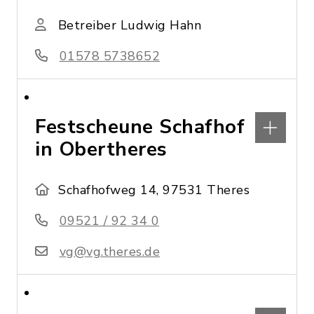
Betreiber Ludwig Hahn
01578 5738652
Festscheune Schafhof
in Obertheres
Schafhofweg 14, 97531 Theres
09521 / 92 34 0
vg@vg.theres.de