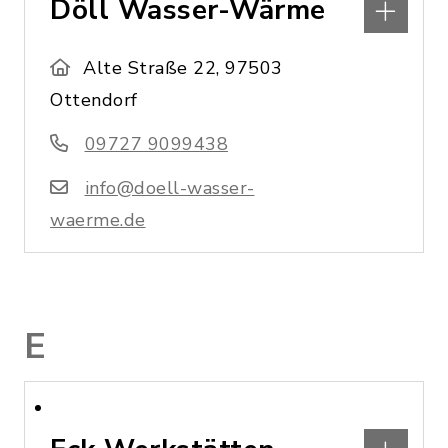
Döll Wasser-Wärme
Alte Straße 22, 97503
Ottendorf
09727 9099438
info@doell-wasser-
waerme.de
E