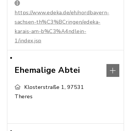
https://www.edeka.de/eh/nordbayern-
sachsen-th%C3%BCringen/edeka-
karais-am-b%C3%A4ndlein-
1/index.jsp
Ehemalige Abtei
Klosterstraße 1, 97531
Theres