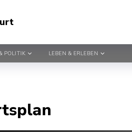
urt
 POLITIK
LEBEN & ERLEBEN
rtsplan